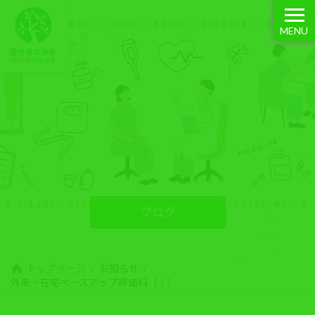
コ
ナ
ン
ビ
MENU
テ
ゲ
ン
ー
ツ
シ
へ
ョ
ス
ン
キ
に
お知らせ
ッ
移
プ
動
トップページ
お知らせ
外来・在宅ベースアップ評価料（Ⅰ）