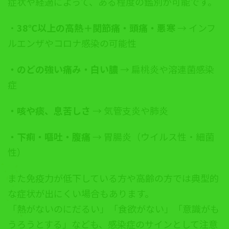
症状や経過によって、ある程度の鑑別が可能です。
・
38℃以上の高熱＋関節痛・頭痛・悪寒
→ インフ
ルエンザやコロナ感染の可能性
・のどの強い痛み・白い膿
→ 扁桃炎や溶連菌感染
症
・咳や痰、息苦しさ
→ 気管支炎や肺炎
・下痢・嘔吐・腹痛
→ 胃腸炎（ウイルス性・細菌
性）
また免疫力が低下している方や高齢の方では典型的
な症状が出にくい場合もあります。
「熱がないのにだるい」「食欲がない」「意識がも
うろうとする」なども、感染症のサインとして注意