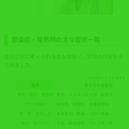
感染症・発熱時の主な
症状一覧
症状ごとに考えられる主な病気と、受診の目安をま
とめました。
スクロールできます
症状
考えられる主な病気
発熱・寒気・倦怠感
風邪、インフルエンザ、新型コロナ、肺
のどの痛み
扁桃炎、咽頭炎、溶連菌感染、インフル
咳・痰・息苦しさ
気管支炎、肺炎、コロナ感染、喘息
鼻水・鼻づまり
感冒、副鼻腔炎、アレルギー性鼻炎