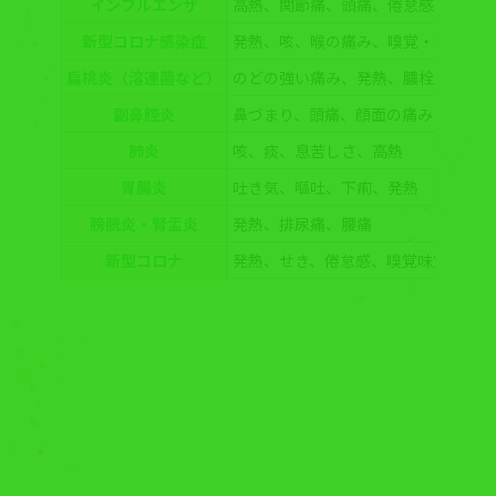
インフルエンザ
高熱、関節痛、頭痛、倦怠感
新型コロナ感染症
発熱、咳、喉の痛み、嗅覚・味覚異常
扁桃炎（溶連菌など）
のどの強い痛み、発熱、膿栓
副鼻腔炎
鼻づまり、頭痛、顔面の痛み
肺炎
咳、痰、息苦しさ、高熱
胃腸炎
吐き気、嘔吐、下痢、発熱
膀胱炎・腎盂炎
発熱、排尿痛、腰痛
新型コロナ
発熱、せき、倦怠感、嗅覚味覚異常