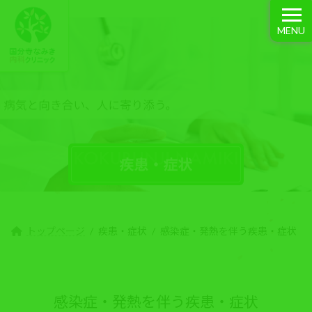
コ
ナ
ン
ビ
MENU
テ
ゲ
ン
ー
ツ
シ
へ
ョ
ス
ン
疾患・症状
キ
に
ッ
移
プ
動
トップページ
疾患・症状
感染症・発熱を伴う疾患・症状
感染症・発熱を伴う疾患・症状