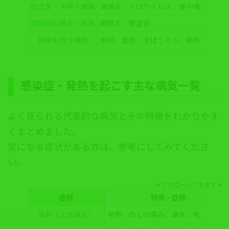
吐き気・下痢・腹痛
胃腸炎、ノロウイルス、食中毒
排尿時の痛み・発熱
膀胱炎、腎盂炎
発疹を伴う発熱
麻疹、風疹、水ぼうそう、薬疹
感染症・発熱を起こす主な
病気一覧
よく見られる代表的な病気とその特徴をわかりやす
くまとめました。
気になる症状がある方は、参考にしてみてくださ
い。
スクロールできます
症状
特徴・症状
風邪（上気道炎）
発熱、のどの痛み、鼻水、咳