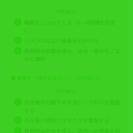
POINT!
睡眠をしっかりとる（6〜8時間を目安
に）
バランスのよい食事を心がける
発熱時は安静を保ち、水分・塩分をこま
めに補給
■
感染を「持ち込まない」「広げない」
POINT!
外出後の石鹸での手洗い・うがいを徹底
する
人が多い場所ではマスクを着用する
発熱時は外出を控え、周囲への感染を防