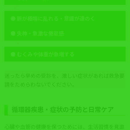
●
脈が極端に乱れる・意識が遠のく
●
失神・急激な倦怠感
●
むくみや体重が急増する
迷ったら早めの受診を、激しい症状があれば救急要
請をためらわないでください。
循環器
疾患・症状の予防と日常ケア
心臓や血管の健康を保つためには、生活習慣を見直