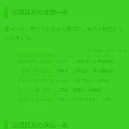
循環器系
の症状一覧
症状ごとに考えられる主な病気と、受診の目安をま
とめました。
スクロールできます
胸の痛み・圧迫感
狭心症、心筋梗塞、大動脈解離、心膜炎
動悸・脈の乱れ
不整脈、心房細動、甲状腺機能異常、貧
息切れ・疲れやすさ
心不全、心臓弁膜症、高血圧、肺高血圧
むくみ（足・顔）
心不全、腎臓病、静脈瘤
めまい・ふらつき
不整脈、起立性低血圧、心拍出量低下
循環器系
の病気一覧