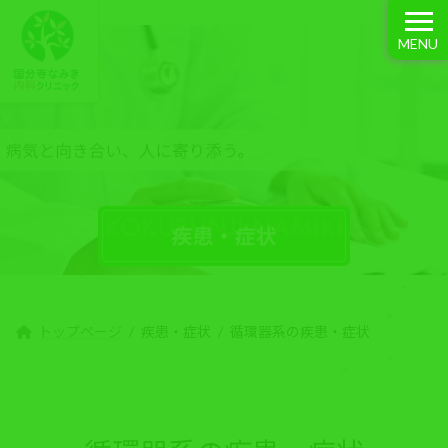
コ
ナ
ン
ビ
MENU
テ
ゲ
ン
ー
ツ
シ
へ
ョ
ス
ン
疾患・症状
キ
に
ッ
移
プ
動
トップページ
疾患・症状
循環器系の疾患・症状