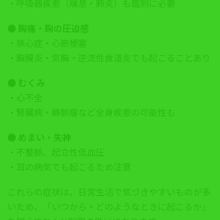
・呼吸器疾患（喘息・肺炎）も鑑別に必要
● 胸痛・胸の圧迫感
・狭心症・心筋梗塞
・胸膜炎・気胸・逆流性食道炎でも起こることあり
● むくみ
・心不全
・腎臓病・静脈瘤など全身疾患の可能性も
● めまい・失神
・不整脈、起立性低血圧
・耳の病気でも起こるため注意
これらの症状は、日常生活で気づきやすいものが多
いため、「いつから・どのようなときに起こるか」