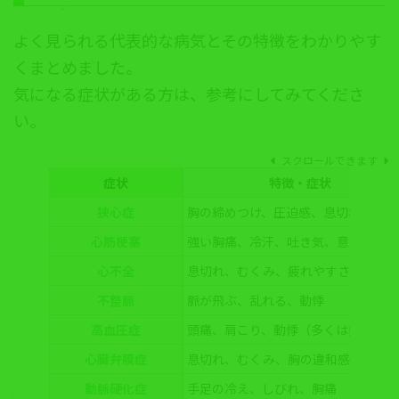
よく見られる代表的な病気とその特徴をわかりやす
くまとめました。
気になる症状がある方は、参考にしてみてくださ
い。
スクロールできます
症状
特徴・症状
狭心症
胸の締めつけ、圧迫感、息切れ
心筋梗塞
強い胸痛、冷汗、吐き気、意識低下
心不全
息切れ、むくみ、疲れやすさ、体重
不整脈
脈が飛ぶ、乱れる、動悸
高血圧症
頭痛、肩こり、動悸（多くは無症状）
心臓弁膜症
息切れ、むくみ、胸の違和感
動脈硬化症
手足の冷え、しびれ、胸痛