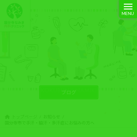
コ
ナ
ン
ビ
MENU
テ
ゲ
ン
ー
ツ
シ
へ
ョ
ス
ン
キ
に
お知らせ
ッ
移
プ
動
トップページ
お知らせ
国分寺市で手汗・脇汗・多汗症にお悩みの方へ